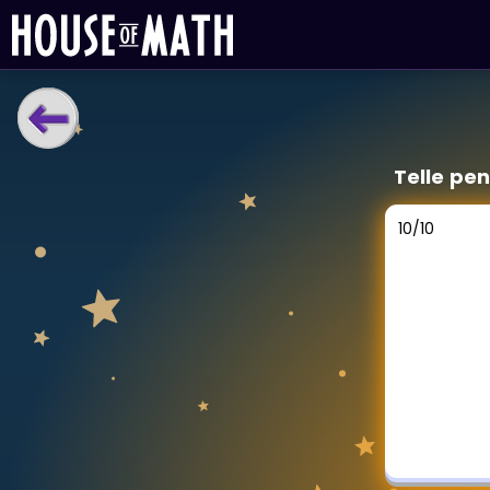
LÆRINGSVERKTØY
Telle pe
Læreplan
Alle mattetemaer
10
/
10
Privatundervisning
Direkte 1-til-1 hjelp
Vis mer
SPILL
Gangetabellen
Junior Matte