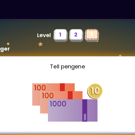
1
2
3
Level
nger
Tell pengene