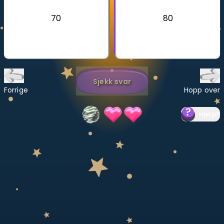
70
80
Bestill privatundervisning
Inviter en venn
LÆREPLAN
Velg læreplan
Sjekk svar
Forrige
Hopp over
Logg inn
Hjelp
?