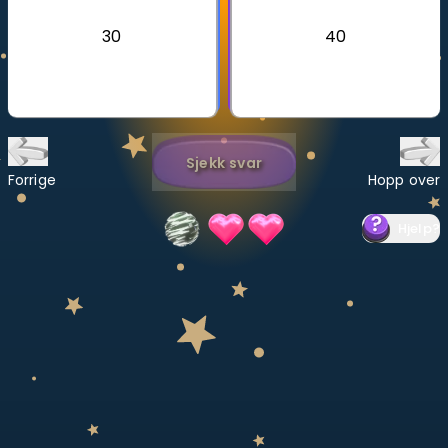
30
40
Bestill privatundervisning
Inviter en venn
LÆREPLAN
Velg læreplan
Sjekk svar
Forrige
Hopp over
Logg inn
Hjelp
?