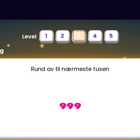
1
2
3
4
5
Level
ng
Rund av til nærmeste tusen
999