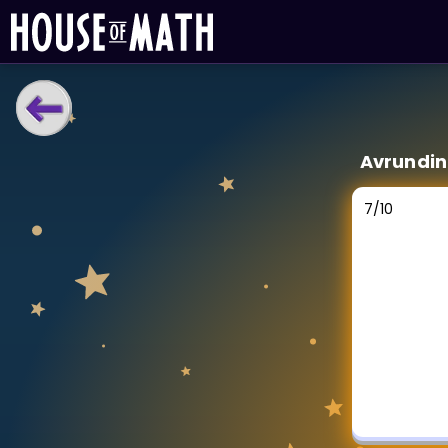
LÆRINGSVERKTØY
Avrundi
Læreplan
Alle mattetemaer
7
/
10
Privatundervisning
Direkte 1-til-1 hjelp
Vis mer
SPILL
Gangetabellen
Junior Matte