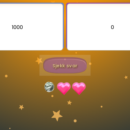
Bestill privatundervisning
1000
0
Inviter en venn
Sjekk svar