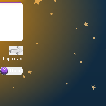
Hopp over
Hjelp
?