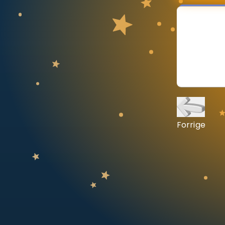
Vis mer
LÆREPLAN
Velg læreplan
Logg inn
Forrige