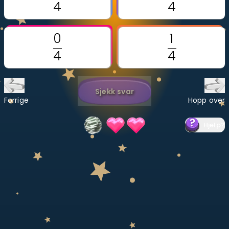
Bestill privatundervisning
Inviter en venn
LÆREPLAN
Velg læreplan
Sjekk svar
Logg inn
Forrige
Hopp over
Hjelp
?