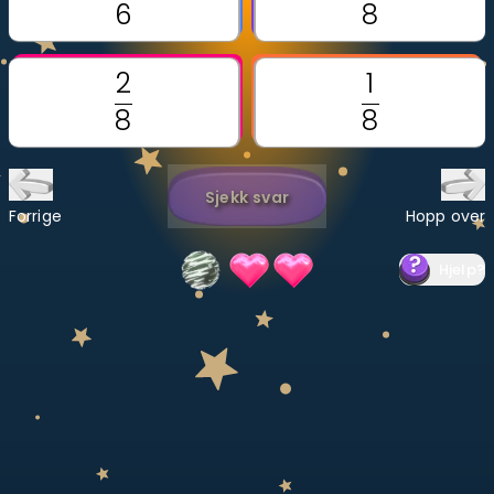
Bestill privatundervisning
Inviter en venn
LÆREPLAN
Velg læreplan
Sjekk svar
Logg inn
Forrige
Hopp over
Hjelp
?