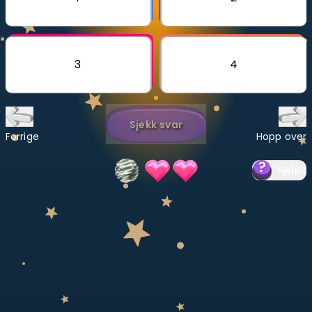
Bestill privatundervisning
Inviter en venn
3
4
LÆREPLAN
Velg læreplan
Sjekk svar
Logg inn
Forrige
Hopp over
Hjelp
?