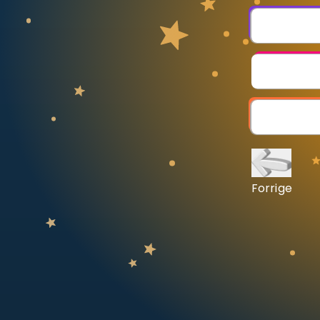
Vis mer
LÆREPLAN
Velg læreplan
Logg inn
Forrige