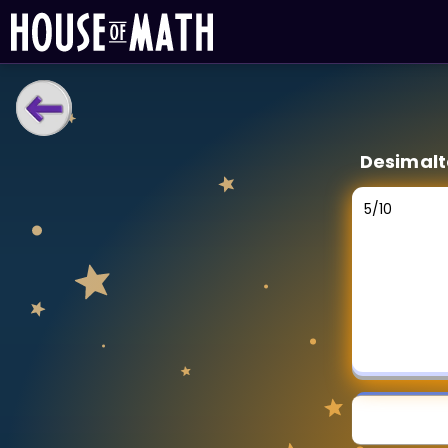
LÆRINGSVERKTØY
Desimalt
Læreplan
Alle mattetemaer
5
/
10
Privatundervisning
Direkte 1-til-1 hjelp
Vis mer
SPILL
Gangetabellen
Junior Matte