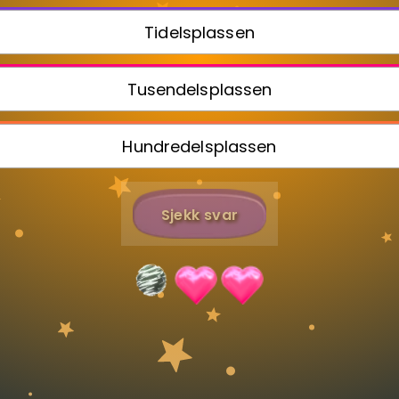
Tidelsplassen
Bestill privatundervisning
Tusendelsplassen
Inviter en venn
Hundredelsplassen
Sjekk svar