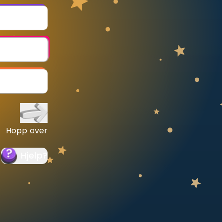
Hopp over
Hjelp
?