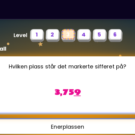
1
2
3
4
5
6
Level
all
Hvilken plass står det markerte sifferet på?
3,75
9
Enerplassen