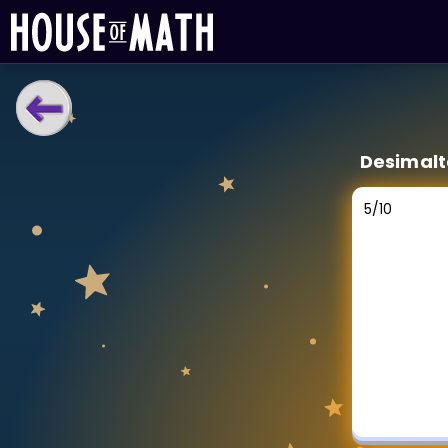
LÆRINGSVERKTØY
Desimalt
Læreplan
Alle mattetemaer
5
/
10
Privatundervisning
Direkte 1-til-1 hjelp
Vis mer
SPILL
Gangetabellen
Junior Matte