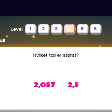
1
2
3
4
5
6
Level
all
Hvilket tall er størst?
2,057 2,5