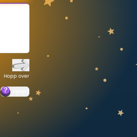
Hopp over
Hjelp
?