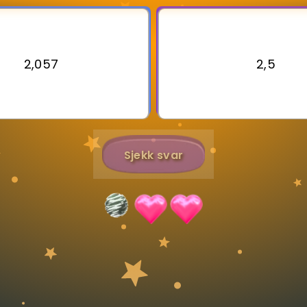
Bestill privatundervisning
2,057
2,5
Inviter en venn
Sjekk svar