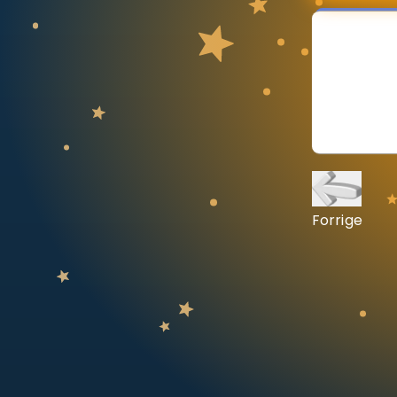
Vis mer
LÆREPLAN
Velg læreplan
Logg inn
Forrige