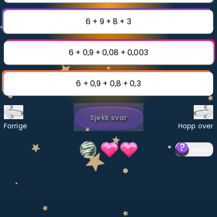
Bestill privatundervisning
6 + 9 + 8 + 3
Inviter en venn
6 + 0,9 + 0,08 + 0,003
LÆREPLAN
Velg læreplan
6 + 0,9 + 0,8 + 0,3
Logg inn
Sjekk svar
Forrige
Hopp over
Hjelp
?