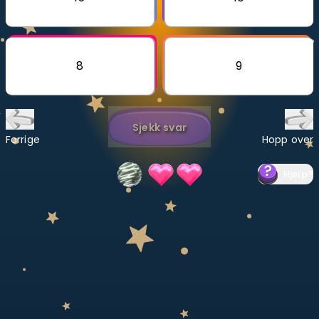
Bestill privatundervisning
Inviter en venn
8
9
LÆREPLAN
Velg læreplan
Sjekk svar
Logg inn
Forrige
Hopp over
Hjelp
?