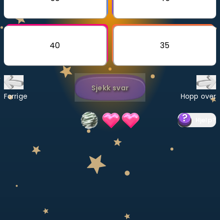
Bestill privatundervisning
Inviter en venn
40
35
LÆREPLAN
Velg læreplan
Sjekk svar
Logg inn
Forrige
Hopp over
Hjelp
?