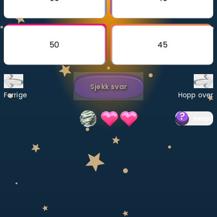
Bestill privatundervisning
Inviter en venn
50
45
LÆREPLAN
Velg læreplan
Sjekk svar
Logg inn
Forrige
Hopp over
Hjelp
?