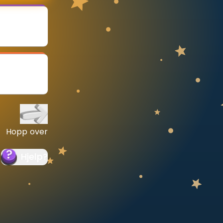
Hopp over
Hjelp
?