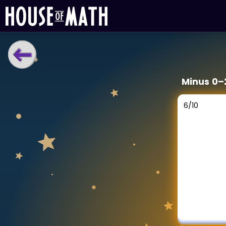
LÆRINGSVERKTØY
Minus 0–
Læreplan
Alle mattetemaer
6
/
10
Privatundervisning
Direkte 1-til-1 hjelp
Vis mer
SPILL
Gangetabellen
Junior Matte