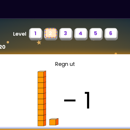
1
2
3
4
5
6
Level
20
Regn ut