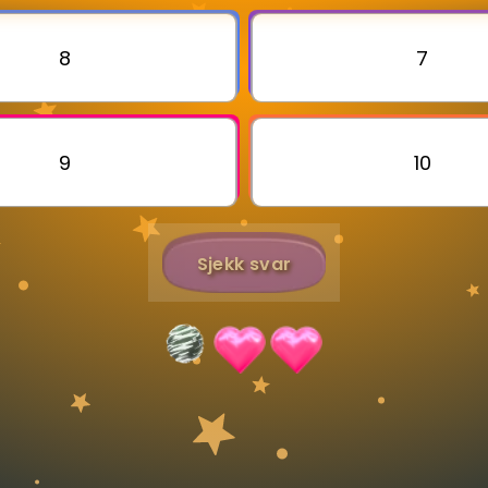
8
7
Bestill privatundervisning
Inviter en venn
9
10
Sjekk svar