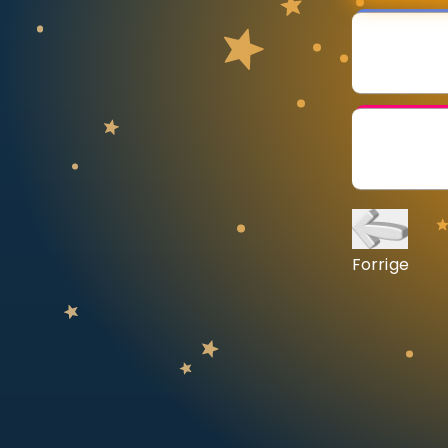
Vis mer
LÆREPLAN
Velg læreplan
Logg inn
Forrige