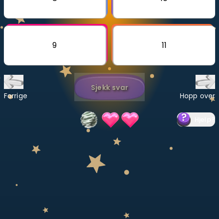
Bestill privatundervisning
Inviter en venn
9
11
LÆREPLAN
Velg læreplan
Sjekk svar
Logg inn
Forrige
Hopp over
Hjelp
?