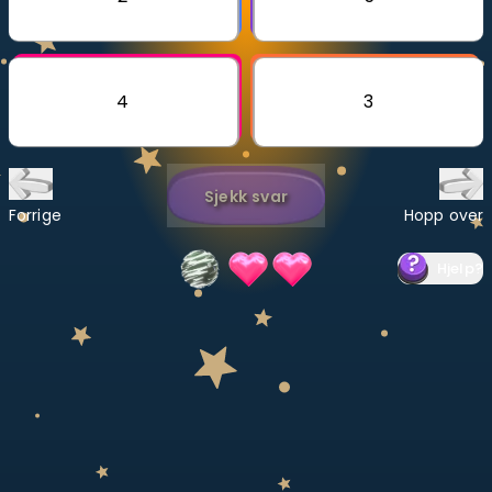
Bestill privatundervisning
Inviter en venn
4
3
LÆREPLAN
Velg læreplan
Sjekk svar
Logg inn
Forrige
Hopp over
Hjelp
?