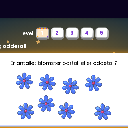
1
2
3
4
5
Level
g oddetall
Er antallet blomster partall eller oddetall?