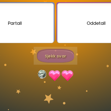
Bestill privatundervisning
Partall
Oddetall
Inviter en venn
Sjekk svar