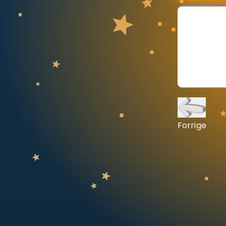
Vis mer
LÆREPLAN
Velg læreplan
Logg inn
Forrige