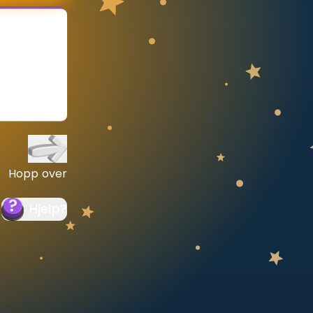
Hopp over
Hjelp
?