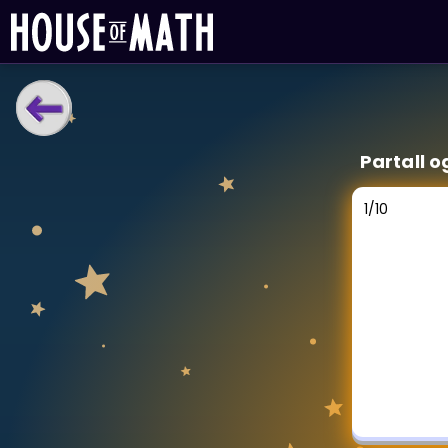
LÆRINGSVERKTØY
Partall o
Læreplan
Alle mattetemaer
1
/
10
Privatundervisning
Direkte 1-til-1 hjelp
Vis mer
SPILL
Gangetabellen
Junior Matte