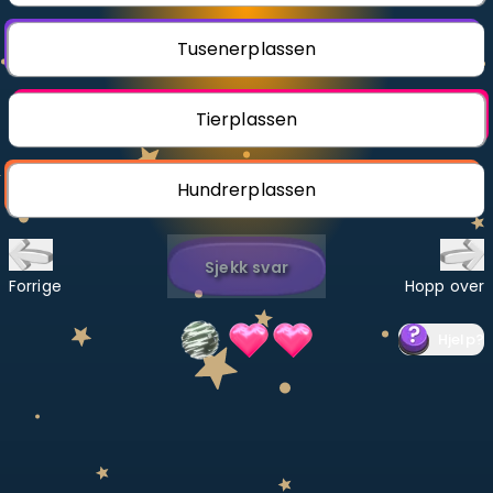
Bestill privatundervisning
Tusenerplassen
Inviter en venn
Tierplassen
LÆREPLAN
Velg læreplan
Hundrerplassen
Logg inn
Sjekk svar
Forrige
Hopp over
Hjelp
?