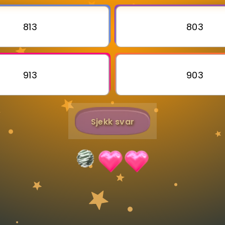
813
803
Bestill privatundervisning
Inviter en venn
913
903
Sjekk svar