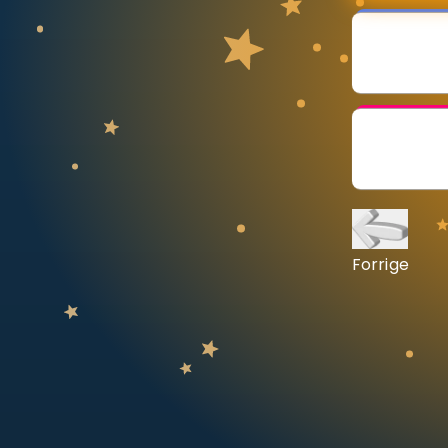
Vis mer
LÆREPLAN
Velg læreplan
Logg inn
Forrige