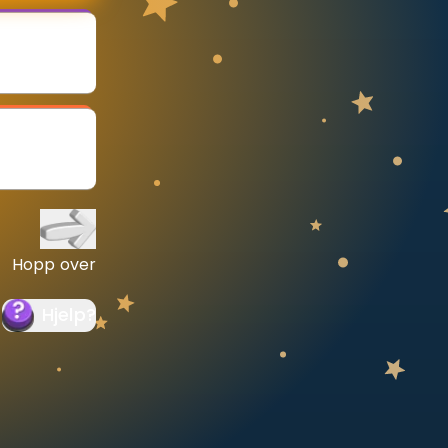
Hopp over
Hjelp
?