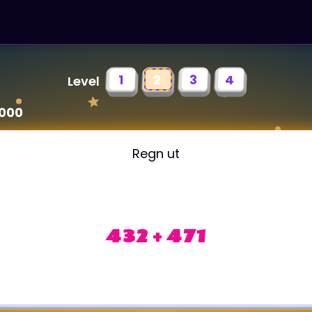
1
2
3
4
Level
1000
Regn ut
432 + 471