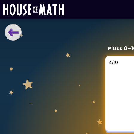
LÆRINGSVERKTØY
Pluss 0–
Læreplan
Alle mattetemaer
4
/
10
Privatundervisning
Direkte 1-til-1 hjelp
Vis mer
SPILL
Gangetabellen
Junior Matte