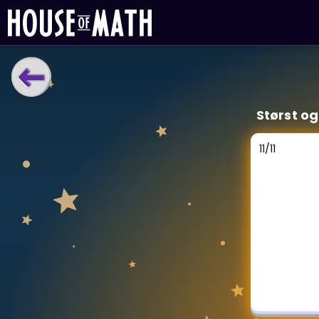
LÆRINGSVERKTØY
Størst og
Læreplan
Alle mattetemaer
11
/
11
Privatundervisning
Direkte 1-til-1 hjelp
Vis mer
SPILL
Gangetabellen
Junior Matte