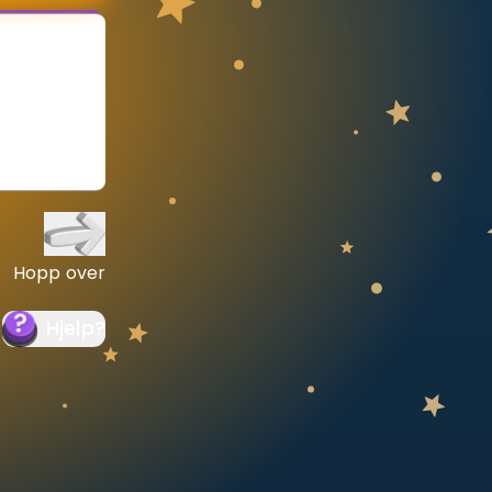
Hopp over
Hjelp
?