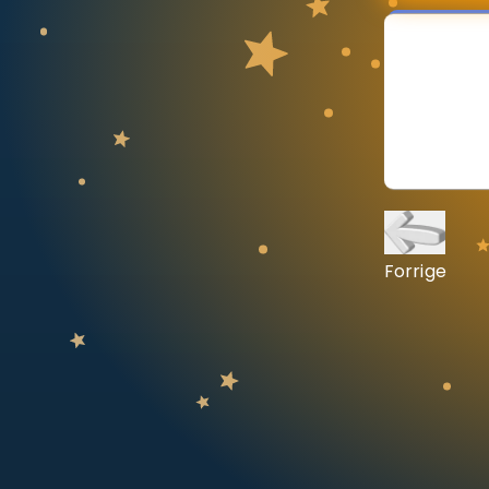
Vis mer
LÆREPLAN
Velg læreplan
Logg inn
Forrige