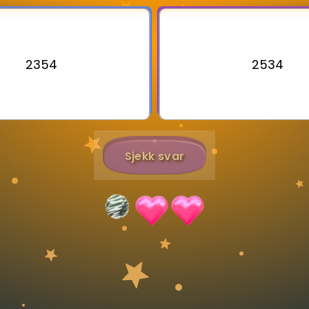
Bestill privatundervisning
2354
2534
Inviter en venn
Sjekk svar