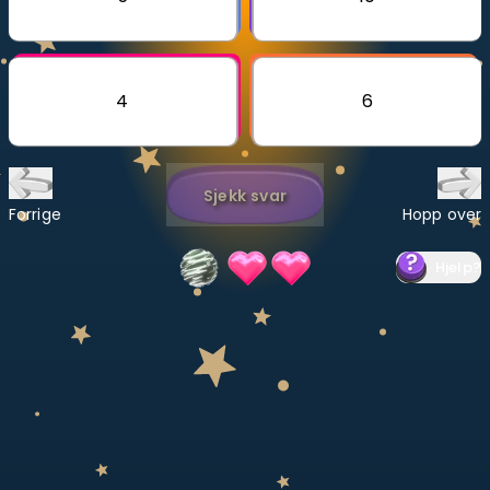
Bestill privatundervisning
Inviter en venn
4
6
LÆREPLAN
Velg læreplan
Sjekk svar
Logg inn
Forrige
Hopp over
Hjelp
?