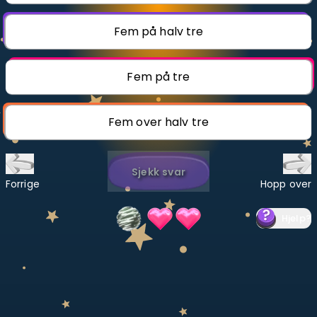
Bestill privatundervisning
Fem på halv tre
Inviter en venn
Fem på tre
LÆREPLAN
Velg læreplan
Fem over halv tre
Logg inn
Sjekk svar
Forrige
Hopp over
Hjelp
?