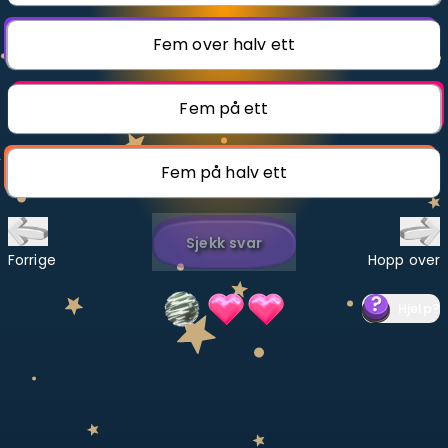
Bestill privatundervisning
Fem over halv ett
Inviter en venn
Fem på ett
LÆREPLAN
Velg læreplan
Fem på halv ett
Logg inn
Sjekk svar
Forrige
Hopp over
Hjelp
?