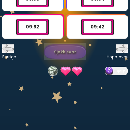
Bestill privatundervisning
Inviter en venn
09
:
52
09
:
42
LÆREPLAN
Velg læreplan
Sjekk svar
Logg inn
Forrige
Hopp over
Hjelp
?