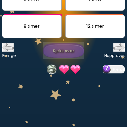
Bestill privatundervisning
Inviter en venn
9 timer
12 timer
LÆREPLAN
Velg læreplan
Sjekk svar
Logg inn
Forrige
Hopp over
Hjelp
?