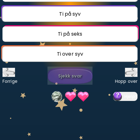
Bestill privatundervisning
Ti på syv
Inviter en venn
Ti på seks
LÆREPLAN
Velg læreplan
Ti over syv
Logg inn
Sjekk svar
Forrige
Hopp over
Hjelp
?