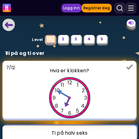
Logg inn
Registrer deg
LÆRINGSVERKTØY
1
2
3
4
5
Level
Læreplan
Ti på og ti over
Privatundervisning
7
/
12
Hva er klokken?
Vis mer
SPILL
Gangetabellen
Junior Matte
Vis mer
Ti på halv seks