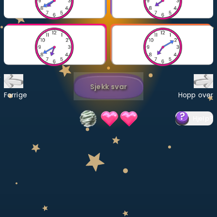
Bestill privatundervisning
Inviter en venn
LÆREPLAN
Velg læreplan
Sjekk svar
Logg inn
Forrige
Hopp over
Hjelp
?