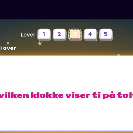
1
2
3
4
5
Level
ti over
ilken klokke viser ti på to