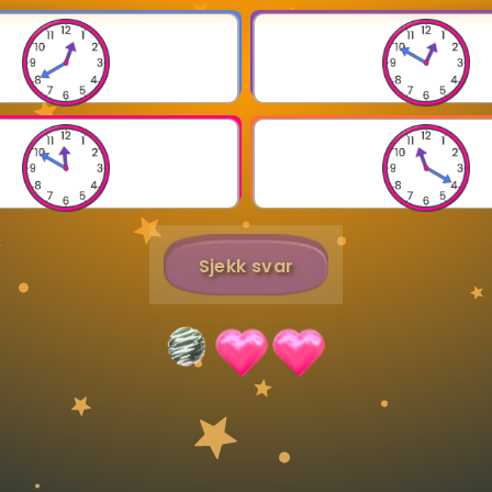
Bestill privatundervisning
Inviter en venn
Sjekk svar