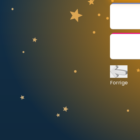
Vis mer
LÆREPLAN
Velg læreplan
Logg inn
Forrige