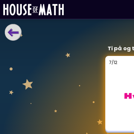
LÆRINGSVERKTØY
Ti på og 
Læreplan
Alle mattetemaer
7
/
12
Privatundervisning
Direkte 1-til-1 hjelp
Vis mer
Hv
SPILL
Gangetabellen
Junior Matte