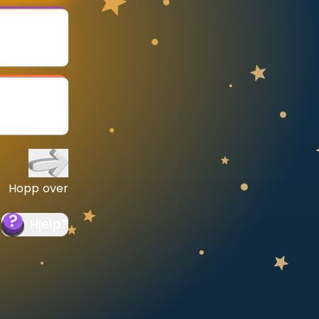
Hopp over
Hjelp
?