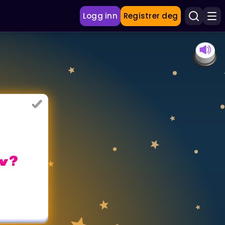
Logg inn
Registrer deg
lv?