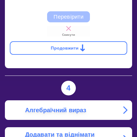
Перевірити
Скинути
Продовжити
4
Алгебраїчний вираз
Додавати та віднімати