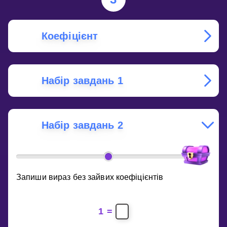
Коефіцієнт
Набір завдань 1
Набір завдань 2
Запиши вираз без зайвих коефіцієнтів
1
=