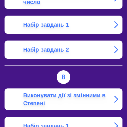
число
Набір завдань 1
Набір завдань 2
8
Виконувати дії зі змінними в
Степені
Набір завдань 1