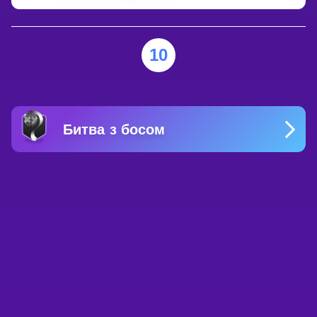
10
Битва з босом