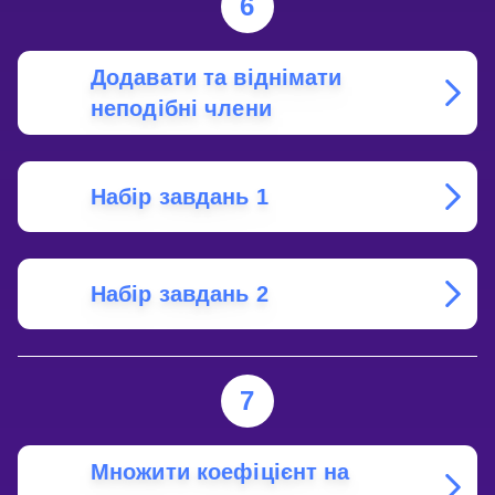
6
Додавати та віднімати
неподібні члени
Набір завдань 1
Набір завдань 2
7
Множити коефіцієнт на