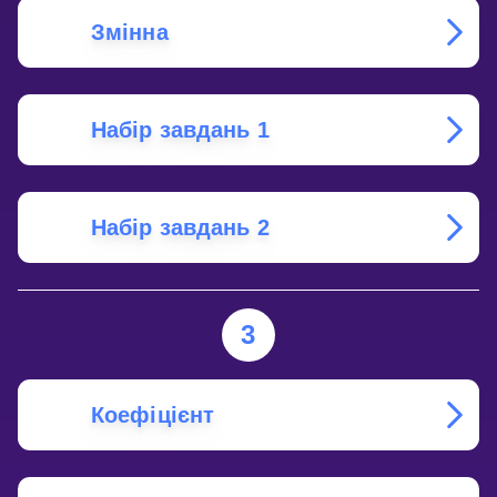
Змінна
Набір завдань 1
Набір завдань 2
3
Коефіцієнт