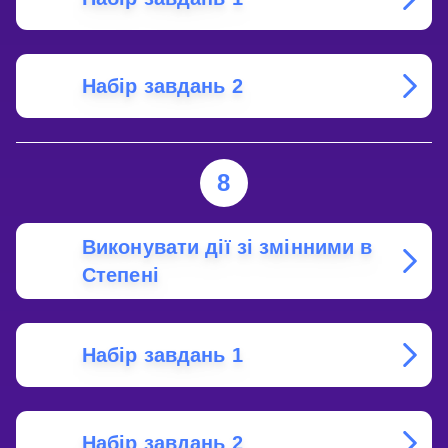
Набір завдань 2
8
Виконувати дії зі змінними в
Степені
Набір завдань 1
Набір завдань 2