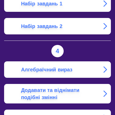
Набір завдань 1
Набір завдань 2
4
Алгебраїчний вираз
Додавати та віднімати
подібні змінні