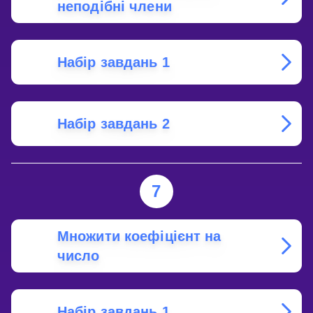
неподібні члени
Набір завдань 1
Набір завдань 2
7
Множити коефіцієнт на
число
Набір завдань 1