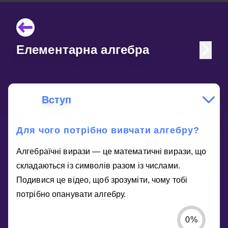
Елементарна алгебра
Вступ
Для чого потрібно вивчати алгебру?
Алгебраїчні вирази — це математичні вирази, що
складаються із символів разом із числами.
Подивися це відео, щоб зрозуміти, чому тобі
потрібно опанувати алгебру.
0
%