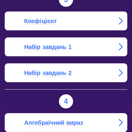
Коефіцієнт
Набір завдань 1
Набір завдань 2
4
Алгебраїчний вираз