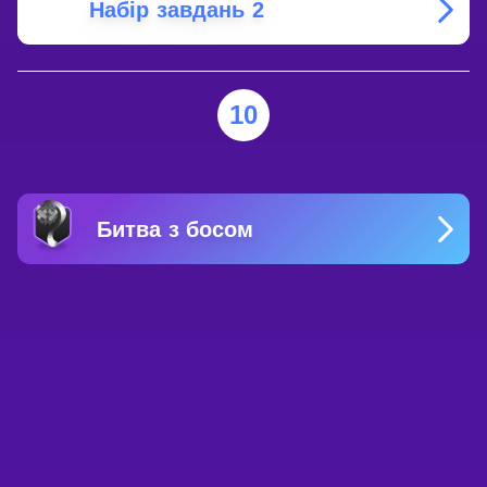
Набір завдань 2
10
Битва з босом