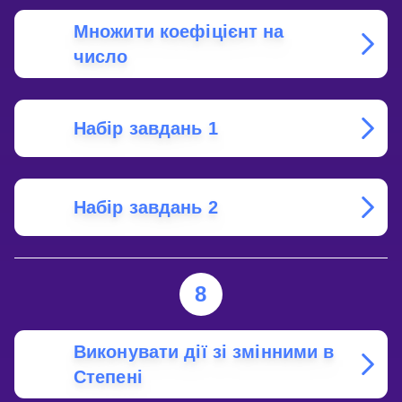
Множити коефіцієнт на
число
Набір завдань 1
Набір завдань 2
8
Виконувати дії зі змінними в
Степені