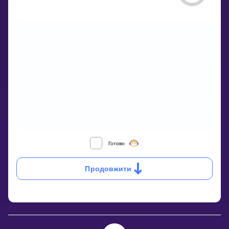
WHAT
Готово
IS
A
Продовжити
POWER?