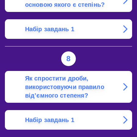
основою якого є степінь?
Набір завдань 1
8
Як спростити дроби,
використовуючи правило
від’ємного степеня?
Набір завдань 1