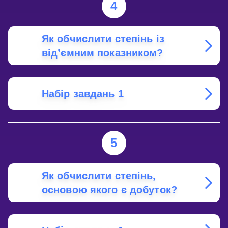
4
Як обчислити степінь із
від’ємним показником?
Набір завдань 1
5
Як обчислити степінь,
основою якого є добуток?