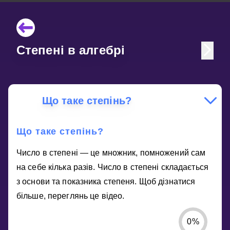
Степені в алгебрі
Що таке степінь?
Що таке степінь?
Число в степені — це множник, помножений сам
на себе кілька разів. Число в степені складається
з основи та показника степеня. Щоб дізнатися
більше, переглянь це відео.
0
%