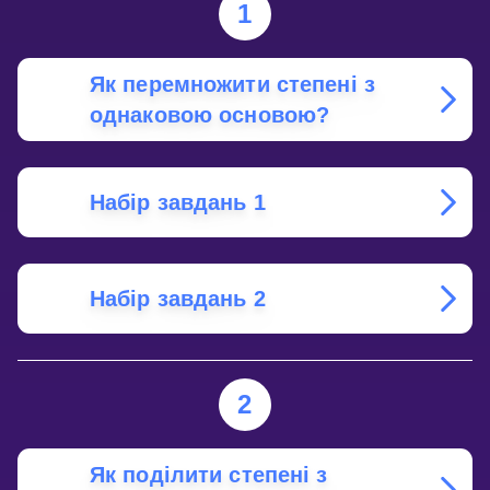
1
Як перемножити степені з
однаковою основою?
Набір завдань 1
Набір завдань 2
2
Як поділити степені з