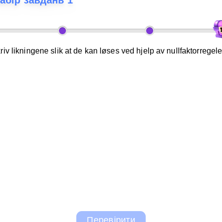
абір завдань 1
iv likningene slik at de kan løses ved hjelp av nullfaktorregele
Перевірити