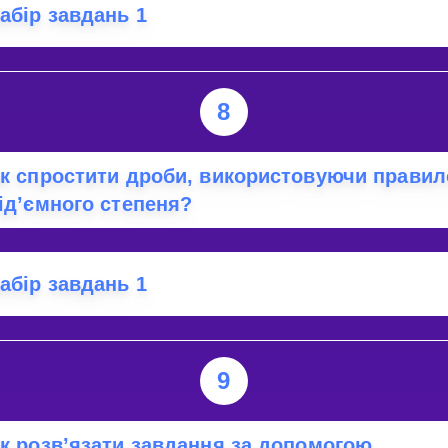
абір завдань 1
8
к спростити дроби, використовуючи правил
ід’ємного степеня?
абір завдань 1
9
к розв’язати завдання за допомогою