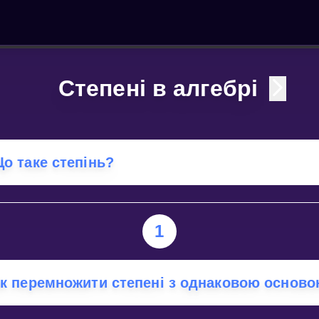
Степені в алгебрі
о таке степінь?
1
к перемножити степені з однаковою основ