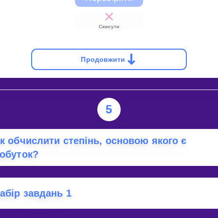
Скинути
Продовжити
5
к обчислити степінь, основою якого є
обуток?
абір завдань 1