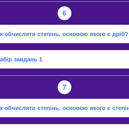
6
к обчислити степінь, основою якого є дріб?
абір завдань 1
7
к обчислити степінь, основою якого є степі