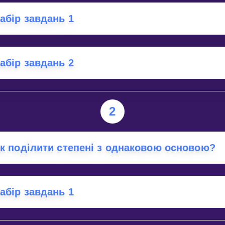
Invite a Friend
абір завдань 1
абір завдань 2
2
к поділити степені з однаковою основою?
абір завдань 1