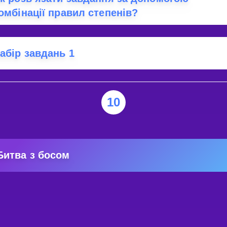
омбінації правил степенів?
абір завдань 1
10
Битва з босом