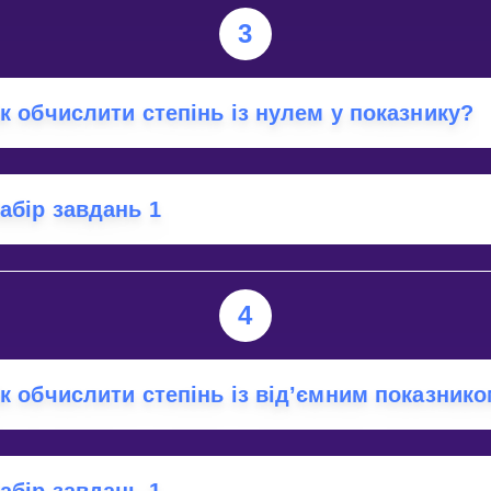
3
к обчислити степінь із нулем у показнику?
абір завдань 1
4
к обчислити степінь із від’ємним показник