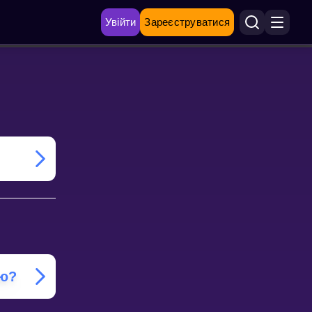
Увійти
Зареєструватися
ою?