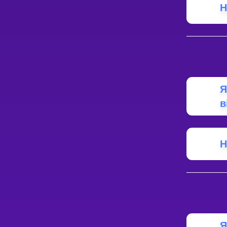
Н
Я
в
Н
Я