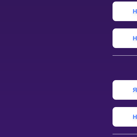
Н
НАВЧАЛЬНИЙ ПЛАН
Select curriculum
Увійти
Н
Я
Н