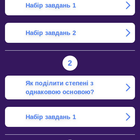
Набір завдань 1
Набір завдань 2
2
Як поділити степені з
однаковою основою?
Набір завдань 1