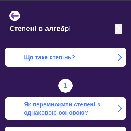
Степені в алгебрі
Що таке степінь?
1
Як перемножити степені з
однаковою основою?