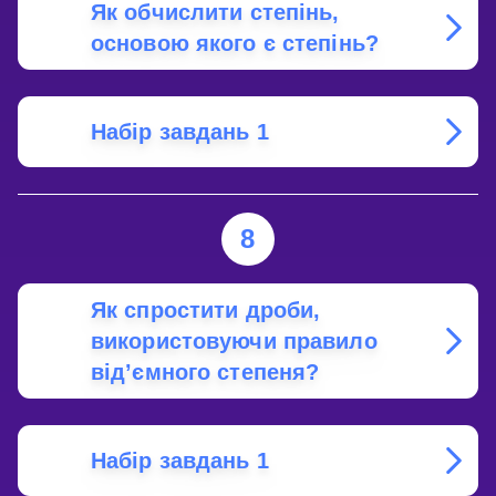
Як обчислити степінь,
основою якого є степінь?
Набір завдань 1
8
Як спростити дроби,
використовуючи правило
від’ємного степеня?
Набір завдань 1