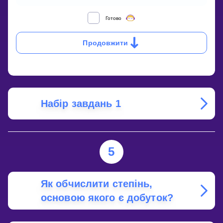
ЯК
Готово
ОБЧИСЛИТИ
СТЕПІНЬ
Продовжити
ІЗ
ВІД’ЄМНИМ
ПОКАЗНИКОМ?
Набір завдань 1
5
Як обчислити степінь,
основою якого є добуток?