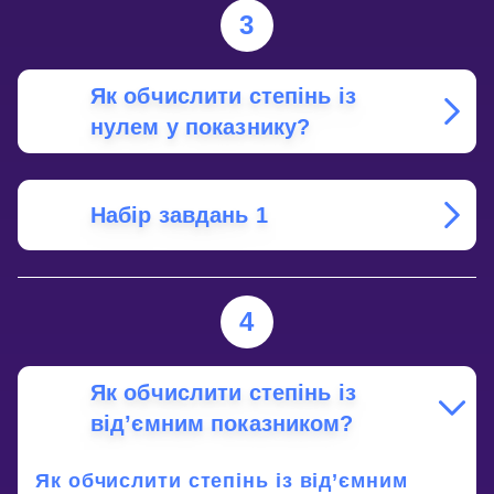
3
Як обчислити степінь із
нулем у показнику?
Набір завдань 1
4
Як обчислити степінь із
від’ємним показником?
Як обчислити степінь із від’ємним