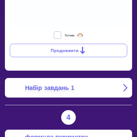
WHAT
Готово
ARE
TRAPEZOIDS
Продовжити
AND
SCALENE
QUADRILATERALS?
Набір завдань 1
4