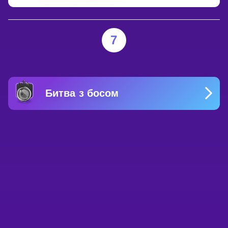
7
Битва з босом