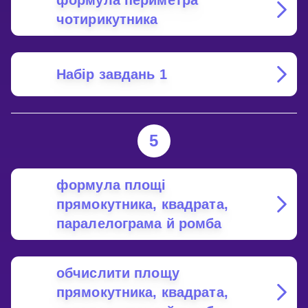
формула периметра
чотирикутника
Набір завдань 1
5
формула площі
прямокутника, квадрата,
паралелограма й ромба
обчислити площу
прямокутника, квадрата,