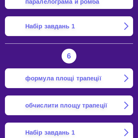
паралелограма й ромба
Набір завдань 1
6
формула площі трапеції
обчислити площу трапеції
Набір завдань 1