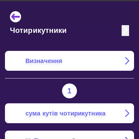
Чотирикутники
Визначення
1
сума кутів чотирикутника