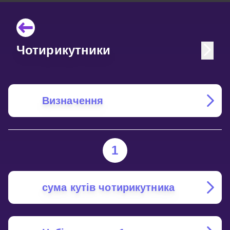
Чотирикутники
Визначення
1
сума кутів чотирикутника