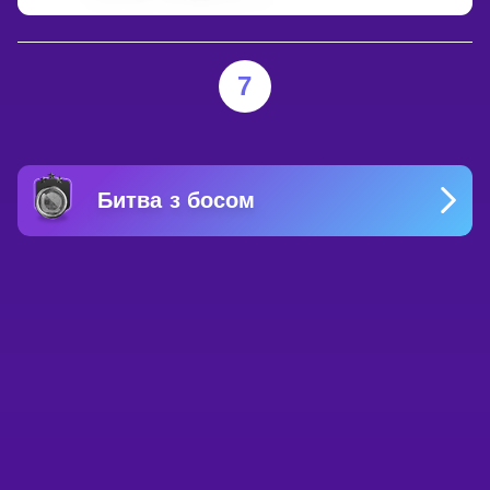
7
Битва з босом