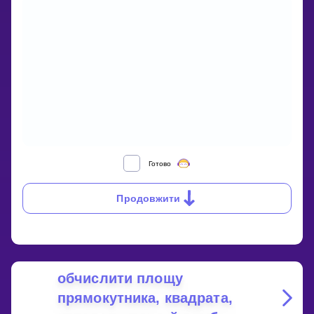
WHAT
Готово
IS
THE
Продовжити
AREA
FORMULA
FOR
RECTANGLES,
SQUARES,
PARALLELOGRAMS
AND
обчислити площу
RHOMBUSES?
прямокутника, квадрата,