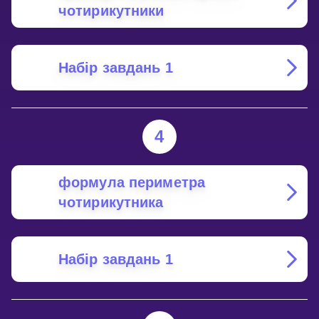
чотирикутники
Набір завдань 1
4
формула периметра
чотирикутника
Набір завдань 1