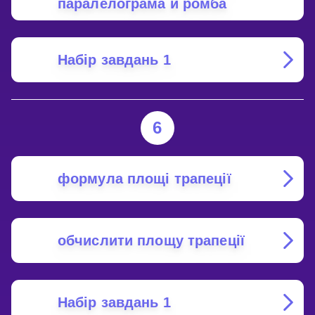
паралелограма й ромба
Набір завдань 1
6
формула площі трапеції
обчислити площу трапеції
Набір завдань 1