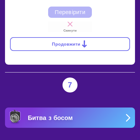
Перевірити
Скинути
Продовжити
7
Битва з босом