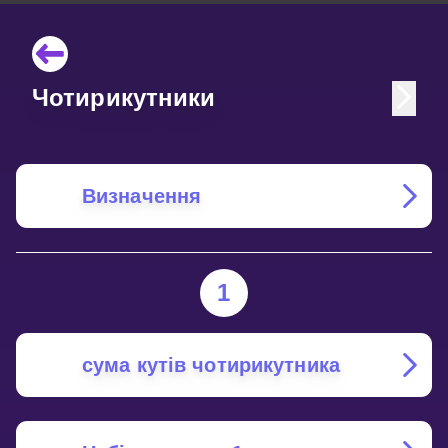
Чотирикутники
Визначення
1
сума кутів чотирикутника