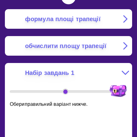
формула площі трапеції
обчислити площу трапеції
Набір завдань 1
Обериправильний варіант нижче.