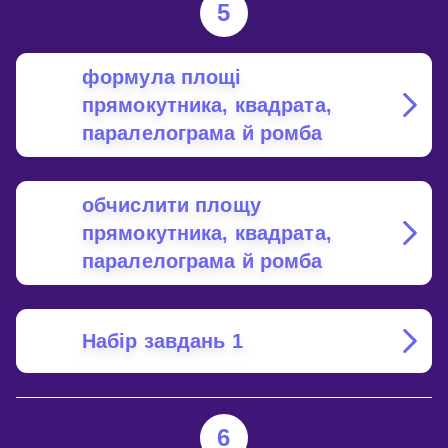
5
формула площі
прямокутника, квадрата,
паралелограма й ромба
обчислити площу
прямокутника, квадрата,
паралелограма й ромба
Набір завдань 1
6