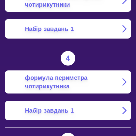
чотирикутники
Набір завдань 1
4
формула периметра
чотирикутника
Набір завдань 1