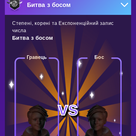
Битва з босом
Степені, корені та Експоненційний запис
числа
Битва з босом
Гравець
Бос
vs