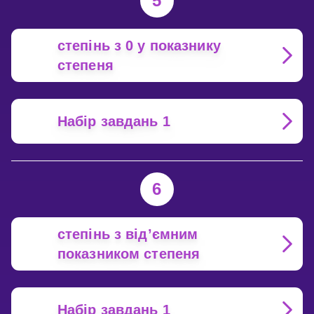
5
степінь з 0 у показнику
степеня
Набір завдань 1
6
степінь з від’ємним
показником степеня
Набір завдань 1