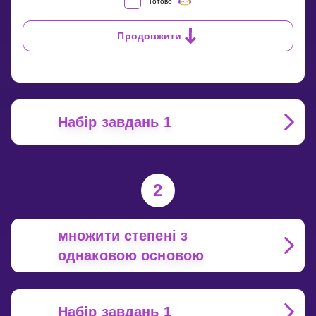
ЩО
Готово
ТАКЕ
СТЕПІНЬ
Продовжити
ЧИСЛА?
Набір завдань 1
2
множити степені з
однаковою основою
Набір завдань 1