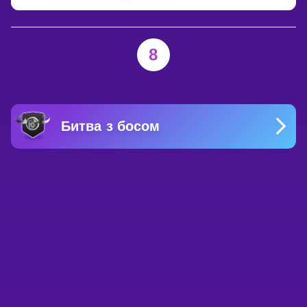
8
Битва з босом