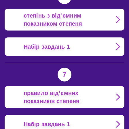
степінь з від’ємним
показником степеня
Набір завдань 1
7
правило від’ємних
показників степеня
Набір завдань 1