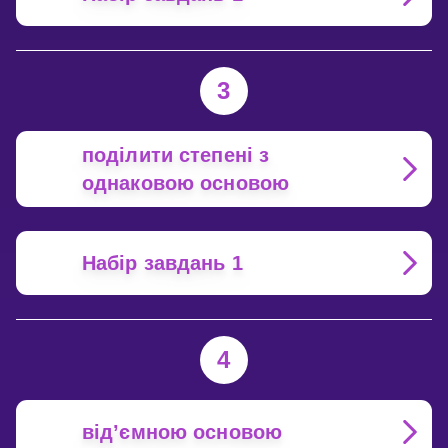
3
поділити степені з
однаковою основою
Набір завдань 1
4
від’ємною основою