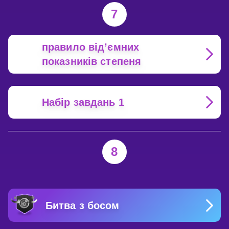
7
правило від’ємних
показників степеня
Набір завдань 1
8
Битва з босом