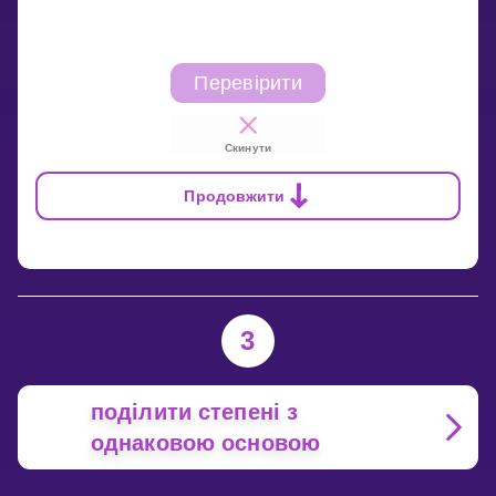
Перевірити
Скинути
Продовжити
3
поділити степені з
однаковою основою