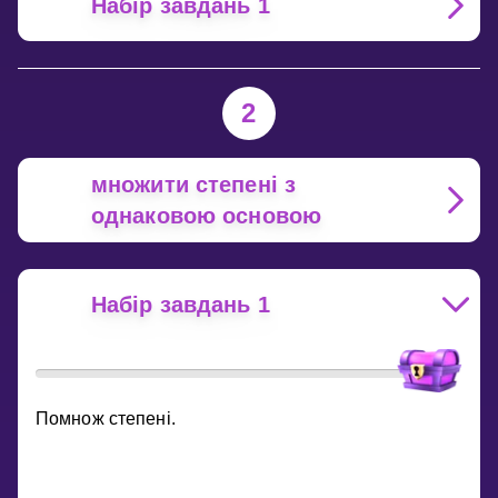
Набір завдань 1
2
множити степені з
однаковою основою
Набір завдань 1
Помнож степені.