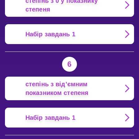
степінь з 0 у показнику
степеня
Набір завдань 1
6
степінь з від’ємним
показником степеня
Набір завдань 1