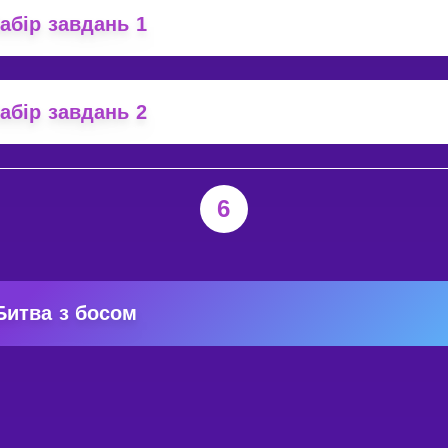
абір завдань 1
абір завдань 2
6
Битва з босом