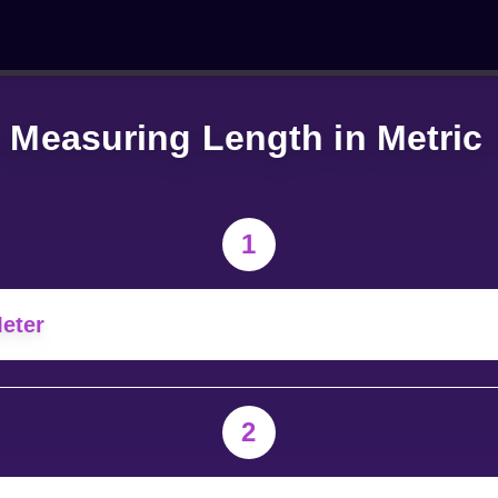
Measuring Length in Metric
1
eter
2