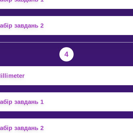
абір завдань 2
4
illimeter
абір завдань 1
абір завдань 2