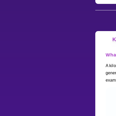
K
What
A kil
gener
exam