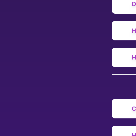
D
НАВЧАЛЬНИЙ ПЛАН
Select curriculum
Н
Увійти
Н
C
Н