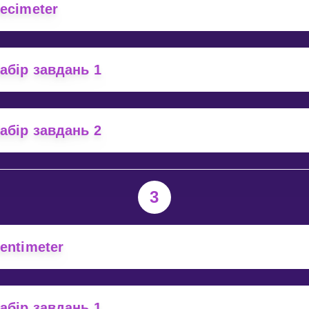
ecimeter
Invite a Friend
абір завдань 1
абір завдань 2
3
entimeter
абір завдань 1