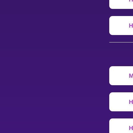
Н
M
Н
Н