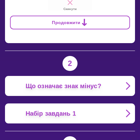
Скинути
Продовжити
2
Що означає знак мінус?
Набір завдань 1