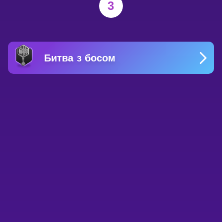
3
Битва з босом