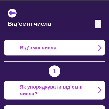
Від’ємні числа
Від’ємні числа
1
Як упорядкувати від’ємні
числа?