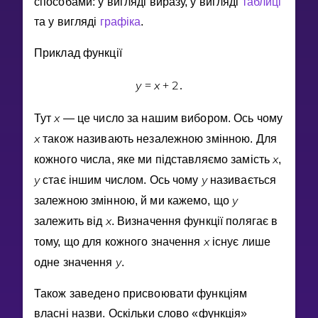
способами: у виглядi виразу, у виглядi
таблицi
Invite a Friend
та у виглядi
графiка
.
НАВЧАЛЬНИЙ ПЛАН
Select curriculum
Приклад функцiї
Увійти
y
x
2
=
+
.
x
Тут
— це число за нашим вибором. Ось чому
x
також називають незалежною змiнною. Для
x
кожного числа, яке ми пiдставляємо замiсть
,
y
y
стає iншим числом. Ось чому
називається
y
залежною змiнною, й ми кажемо, що
x
залежить вiд
. Визначення функцiї полягає в
x
тому, що для кожного значення
iснує лише
y
одне значення
.
Також заведено присвоювати функцiям
власнi назви. Оскiльки слово «функцiя»