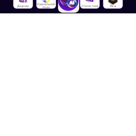
Навчальний
Додому
Статистика
Ліга
план
Про нас
Про House of Math
Співробітники
Працевлаштування в
House of Math
Медіа
Лекції
Блог
Контактна інформація