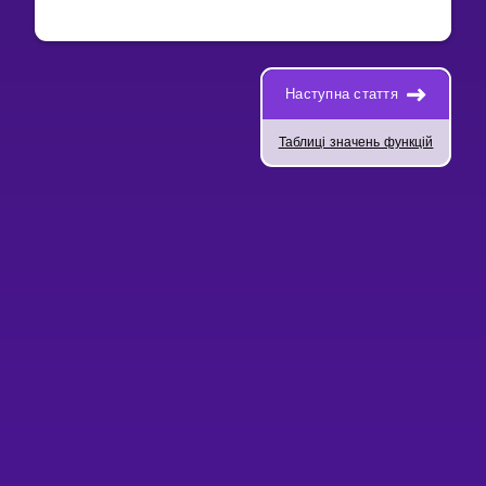
Наступна стаття
Таблиці значень функцій