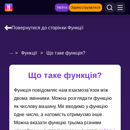
Увійти
Зареєструватися
Повернутися до сторінки Функції
НАВЧАЛЬНІ МАТЕРІАЛИ
Curriculum
...
>
Функції
>
Що таке функція?
Показати більше
ІГРИ
Що таке функція?
Multiplication Master
Функцiя повiдомляє нам взаємозв’язок мiж
двома змiнними. Можна розглядати функцiю
Джуніор-матем
як числову машину. Ми вводимо у функцiю
Показати більше
одне число, а натомiсть отримуємо iнше.
Можна вказати функцiю трьома рiзними