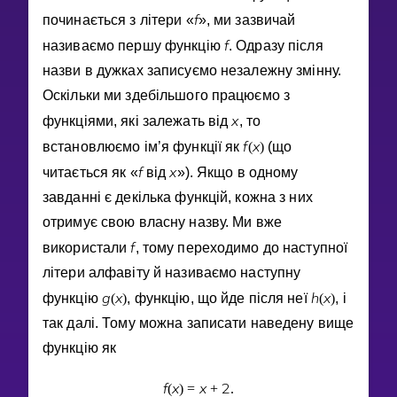
f
починається з лiтери «
», ми зазвичай
f
називаємо першу функцiю
. Одразу пiсля
назви в дужках записуємо незалежну змiнну.
Оскiльки ми здебiльшого працюємо з
x
функцiями, якi залежать вiд
, то
f
x
встановлюємо iм’я функцiї як
(
)
(що
f
x
читається як «
вiд
»). Якщо в одному
завданнi є декiлька функцiй, кожна з них
отримує свою власну назву. Ми вже
f
використали
, тому переходимо до наступної
лiтери алфавiту й називаємо наступну
g
x
h
x
функцiю
(
)
, функцiю, що йде пiсля неї
(
)
, i
так далi. Тому можна записати наведену вище
функцiю як
f
x
x
2
(
)
=
+
.