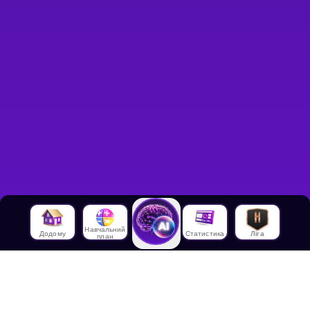
Навчальний
Додому
Статистика
Ліга
план