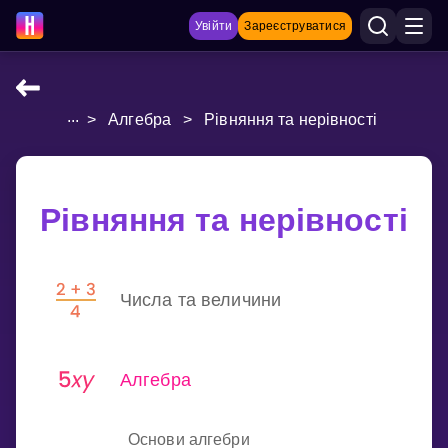
Увійти
Зареєструватися
...
>
Алгебра
>
Рівняння та нерівності
НАВЧАЛЬНІ МАТЕРІАЛИ
Curriculum
Показати більше
Рівняння та нерівності
ІГРИ
Числа та величини
Multiplication Master
Джуніор-матем
Алгебра
Показати більше
Основи алгебри