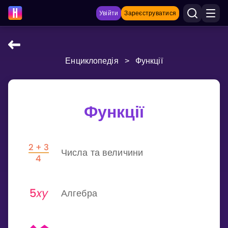
Увійти
Зареєструватися
Енциклопедія
>
Функції
НАВЧАЛЬНІ МАТЕРІАЛИ
Curriculum
Показати більше
Функції
ІГРИ
Числа та величини
Multiplication Master
Джуніор-матем
Алгебра
Показати більше