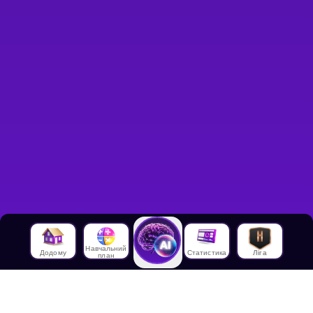
Навчальний
Додому
Статистика
Ліга
план