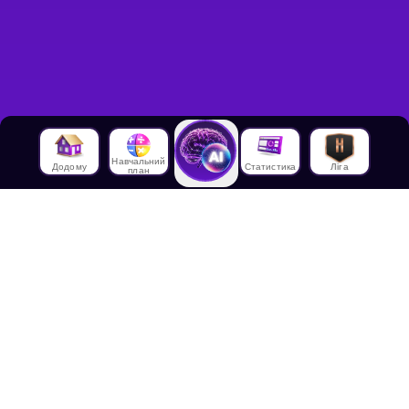
Навчальний
Додому
Статистика
Ліга
план
Про нас
Про House of Math
Співробітники