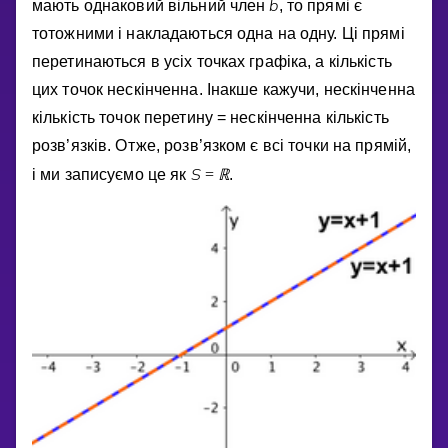
b
мають однаковий вiльний член
, то прямi є
тотожними i накладаються одна на одну. Цi прямi
перетинаються в усiх точках графiка, а кiлькiсть
цих точок нескiнченна. Iнакше кажучи, нескiнченна
кiлькiсть точок перетину = нескiнченна кiлькiсть
розв’язкiв. Отже, розв’язком є всi точки на прямiй,
S
ℝ
i ми записуємо це як
=
.