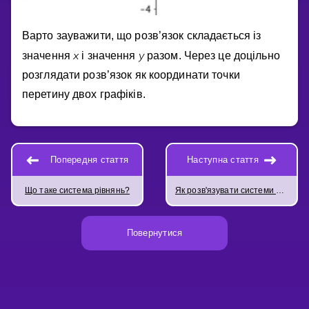
Варто зауважити, що розв’язок складається iз
x
y
значення
i значення
разом. Через це доцiльно
розглядати розв’язок як координати точки
перетину двох графiкiв.
Попередня стаття
Наступна стаття
Що таке система рівнянь?
Як розв'язувати системи рівнянь графічно
Повернутися