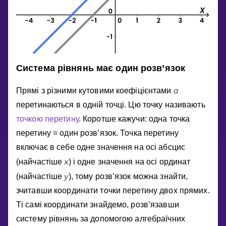
Система рiвнянь має один розв’язок
a
Прямi з рiзними кутовими коефiцiєнтами
перетинаються в однiй точцi. Цю точку називають
точкою перетину
. Коротше кажучи: одна точка
перетину = один розв’язок. Точка перетину
включає в себе одне значення на осi абсцис
x
(найчастiше
) i одне значення на осi ординат
y
(найчастiше
), тому розв’язок можна знайти,
зчитавши координати точки перетину двох прямих.
Тi самi координати знайдемо, розв’язавши
систему рiвнянь за допомогою алгебраїчних