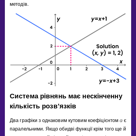
методiв.
Система рiвнянь має нескiнченну
кiлькiсть розв’язкiв
a
Два графiки з однаковим кутовим коефiцiєнтом
є
паралельними. Якщо обидвi функцiї крiм того ще й