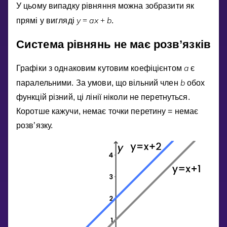
Invite a Friend
У цьому випадку рiвняння можна зобразити як
y
a
x
b
прямi у виглядi
=
+
.
НАВЧАЛЬНИЙ ПЛАН
Select curriculum
Система рiвнянь не має розв’язкiв
Увійти
a
Графiки з однаковим кутовим коефiцiєнтом
є
b
паралельними. За умови, що вiльний член
обох
функцiй рiзний, цi лiнiї нiколи не перетнуться.
Коротше кажучи, немає точки перетину = немає
розв’язку.