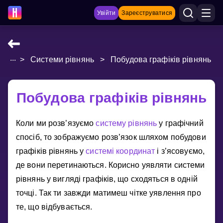
Увійти
Зареєструватися
...
>
Системи рівнянь
>
Побудова графіків рівнянь
НАВЧАЛЬНІ МАТЕРІАЛИ
Curriculum
Побудова графіків рівнянь
Показати більше
Коли ми розв’язуємо
систему рiвнянь
у графiчний
ІГРИ
спосiб, то зображуємо розв’язок шляхом побудови
Multiplication Master
графiкiв рiвнянь у
системi координат
i з’ясовуємо,
де вони перетинаються. Корисно уявляти системи
Джуніор-матем
рiвнянь у виглядi графiкiв, що сходяться в однiй
точцi. Так ти завжди матимеш чiтке уявлення про
Показати більше
те, що вiдбувається.