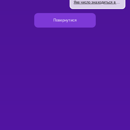
Яке число знаходиться в розряді десятих?
Повернутися