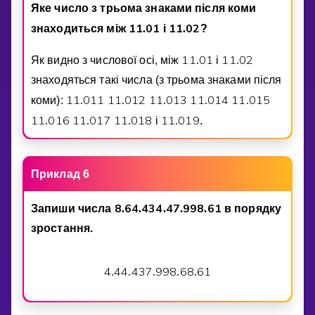
Яке число з трьома знаками пiсля коми
1
1
0
1
1
1
0
2
знаходиться мiж
.
i
.
?
1
1
0
1
1
1
0
2
Як видно з числової осi, мiж
.
i
.
знаходяться такi числа (з трьома знаками пiсля
1
1
0
1
1
1
1
0
1
2
1
1
0
1
3
1
1
0
1
4
1
1
0
1
5
коми):
.
.
.
.
.
1
1
0
1
6
1
1
0
1
7
1
1
0
1
8
1
1
0
1
9
.
.
.
i
.
.
Приклад 6
8
6
4
4
3
4
4
7
9
9
8
6
1
Запиши числа
.
.
.
.
.
в порядку
зростання.
4
4
4
4
3
7
9
9
8
6
8
6
1
.
.
.
.
.