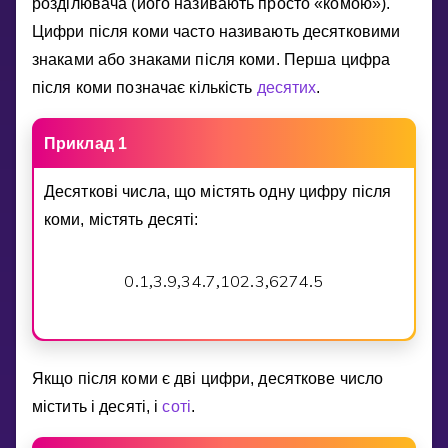
роздiлювача (його називають просто «комою»).
Invite a Friend
Цифри пiсля коми часто називають десятковими
НАВЧАЛЬНИЙ ПЛАН
знаками або знаками пiсля коми. Перша цифра
Select curriculum
пiсля коми позначає кiлькiсть
десятих
.
Увійти
Приклад 1
Десятковi числа, що мiстять одну цифру пiсля
коми, мiстять десятi:
0
1
3
9
3
4
7
1
0
2
3
6
2
7
4
5
.
,
.
,
.
,
.
,
.
Якщо пiсля коми є двi цифри, десяткове число
мiстить i десятi, i
сотi
.