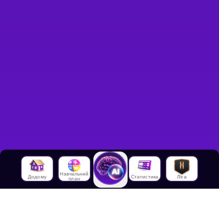
Навчальний
Додому
Статистика
Ліга
план