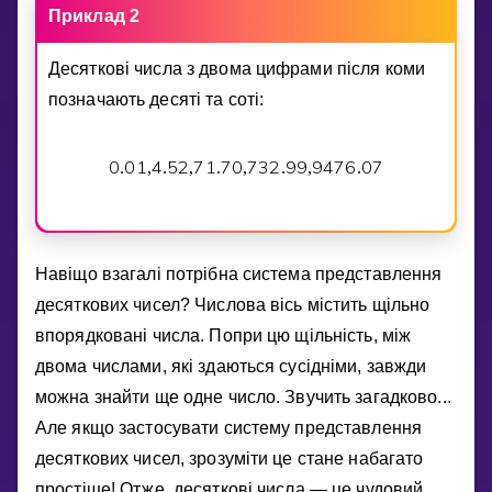
Приклад 2
Десятковi числа з двома цифрами пiсля коми
позначають десятi та сотi:
0
0
1
4
5
2
7
1
7
0
7
3
2
9
9
9
4
7
6
0
7
.
,
.
,
.
,
.
,
.
Навiщо взагалi потрiбна система представлення
десяткових чисел? Числова вiсь мiстить щiльно
впорядкованi числа. Попри цю щiльнiсть, мiж
двома числами, якi здаються сусiднiми, завжди
можна знайти ще одне число. Звучить загадково...
Але якщо застосувати систему представлення
десяткових чисел, зрозумiти це стане набагато
простiше! Отже, десятковi числа — це чудовий