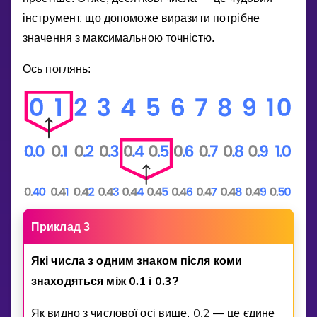
iнструмент, що допоможе виразити потрiбне
значення з максимальною точнiстю.
Ось поглянь:
Приклад 3
Якi числа з одним знаком пiсля коми
0
1
0
3
знаходяться мiж
.
i
.
?
0
2
Як видно з числової осi вище,
.
— це єдине