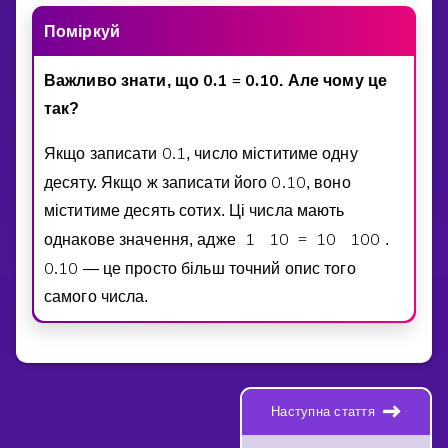
Помiркуй
0
1
0
1
0
Важливо знати, що
.
=
.
. Але чому це
так?
0
1
Якщо записати
.
, число мiститиме одну
0
1
0
десяту. Якщо ж записати його
.
, воно
мiститиме десять сотих. Цi числа мають
1
1
0
1
0
1
0
0
однакове значення, адже
=
.
0
1
0
.
— це просто бiльш точний опис того
самого числа.
Наступна стаття