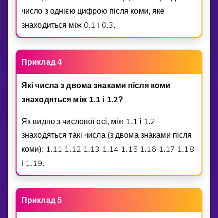
число з однiєю цифрою пiсля коми, яке
0
1
0
3
знаходиться мiж
.
i
.
.
Приклад 4
Якi числа з двома знаками пiсля коми
1
1
1
2
знаходяться мiж
.
i
.
?
1
1
1
2
Як видно з числової осi, мiж
.
i
.
знаходяться такi числа (з двома знаками пiсля
1
1
1
1
1
2
1
1
3
1
1
4
1
1
5
1
1
6
1
1
7
1
1
8
коми):
.
.
.
.
.
.
.
.
1
1
9
i
.
.
Приклад 5