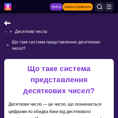
Увійти
Зареєструватися
...
>
Десяткові числа
НАВЧАЛЬНІ МАТЕРІАЛИ
Що таке система представлення десяткових
Curriculum
>
чисел?
Показати більше
ІГРИ
Що таке система
представлення
Multiplication Master
десяткових чисел?
Джуніор-матем
Показати більше
Десяткове число — це число, що позначається
цифрами по обидва боки вiд десяткового