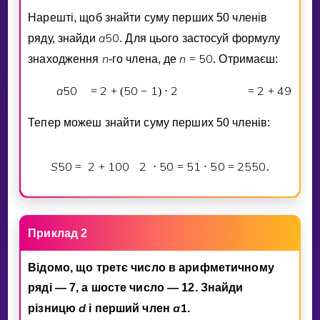
Нарештi, щоб знайти суму перших 50 членiв
a
5
0
ряду, знайди
. Для цього застосуй формулу
n
n
5
0
знаходження
-го члена, де
=
. Отримаєш:
a
5
0
2
5
0
1
2
2
4
9
2
=
+
(
−
)
⋅
=
+
⋅
Тепер можеш знайти суму перших 50 членiв:
S
5
0
2
1
0
0
2
5
0
5
1
5
0
2
5
5
0
=
+
⋅
=
⋅
=
.
Приклад 2
Вiдомо, що третє число в арифметичному
рядi — 7, а шосте число — 12. Знайди
d
a
1
рiзницю
i перший член
.