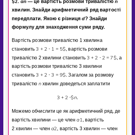
$
2
a
n
n
.
— це вартiсть розмови тривалiстю
хвилин. Знайди арифметичний ряд вартостi
d
передплати. Якою є рiзниця
? Знайди
формулу для знаходження суми ряду.
Вартiсть розмови тривалiстю 1 хвилина
3
2
1
5
$
становить
+
⋅
=
, вартiсть розмови
3
2
2
7
$
тривалiстю 2 хвилини становить
+
⋅
=
, а
вартiсть розмови тривалiстю 3 хвилини
3
2
3
9
$
становить
+
⋅
=
. Загалом за розмову
n
тривалiстю
хвилин доведеться заплатити
3
2
$
n
+
⋅
.
Можемо обчислити це як арифметичний ряд, де
a
1
вартiсть хвилини — це член
, вартiсть
a
2
2 хвилин — член
, вартiсть 3 хвилин — член