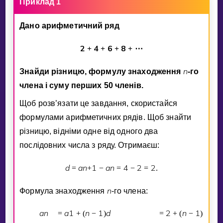
Приклад 1
Дано арифметичний ряд
2
4
6
8
+
+
+
+
⋯
n
Знайди рiзницю, формулу знаходження
-го
члена i суму перших 50 членiв.
Щоб розв’язати це завдання, скористайся
формулами арифметичних рядiв. Щоб знайти
рiзницю, вiднiми одне вiд одного два
послiдовних числа з ряду. Отримаєш:
d
a
n
1
a
n
4
2
2
=
+
−
=
−
=
.
n
Формула знаходження
-го члена:
a
n
a
1
n
1
d
2
n
1
2
=
+
(
−
)
=
+
(
−
)
⋅