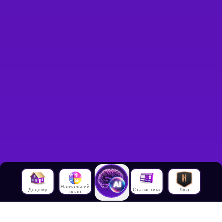
Навчальний
Додому
Статистика
Ліга
план