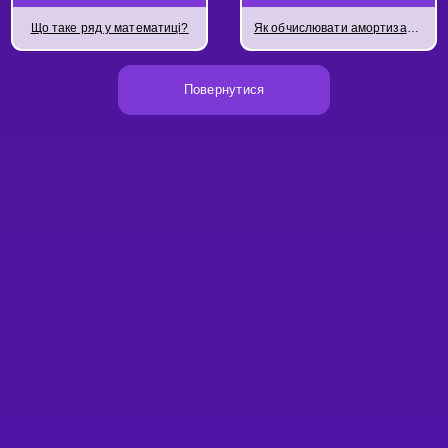
Що таке ряд у математиці?
Як обчислювати амортизаційні кредити за допомогою формул рядів
Повернутися