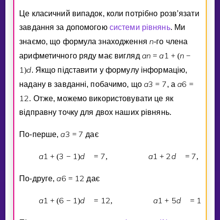
Це класичний випадок, коли потрiбно розв’язати
завдання за допомогою
системи рiвнянь
. Ми
n
знаємо, що формула знаходження
-го члена
a
n
a
1
n
арифметичного ряду має вигляд
=
+
(
−
1
d
)
. Якщо пiдставити у формулу iнформацiю,
a
3
7
a
6
надану в завданнi, побачимо, що
=
, а
=
1
2
. Отже, можемо використовувати це як
вiдправну точку для двох наших рiвнянь.
a
3
7
По-перше,
=
дає
a
1
3
1
d
7
a
1
2
d
7
+
(
−
)
=
,
+
=
,
a
6
1
2
По-друге,
=
дає
a
1
6
1
d
1
2
a
1
5
d
1
2
+
(
−
)
=
,
+
=
.