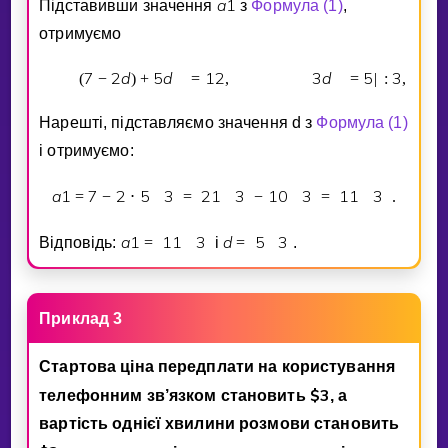
a
1
Пiдставивши значення
з
Формула (1)
,
отримуємо
7
2
d
5
d
1
2
3
d
5
3
(
−
)
+
=
,
=
|
:
,
Нарештi, пiдставляємо значення d з
Формула (1)
i отримуємо:
a
1
7
2
5
3
2
1
3
1
0
3
1
1
3
=
−
⋅
=
−
=
.
a
1
1
1
3
d
5
3
Вiдповiдь:
=
i
=
.
Приклад 3
Стартова цiна передплати на користування
$
3
телефонним зв’язком становить
, а
вартiсть однiєї хвилини розмови становить