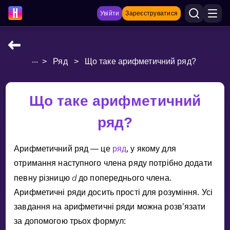
Увійти
Зареєструватися
...
>
Ряд
>
Що таке арифметичний ряд?
НАВЧАЛЬНІ МАТЕРІАЛИ
Curriculum
Що таке арифметичний
Показати більше
ряд?
ІГРИ
Арифметичний ряд — це
ряд
, у якому для
Multiplication Master
отримання наступного члена ряду потрiбно додати
d
певну рiзницю
до попереднього члена.
Джуніор-матем
Арифметичнi ряди досить простi для розумiння. Усi
Показати більше
завдання на арифметичнi ряди можна розв’язати
за допомогою трьох формул: