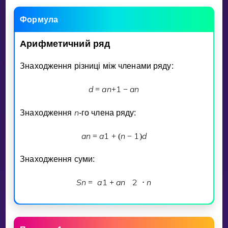
Invite a Friend
Формула
НАВЧАЛЬНИЙ ПЛАН
Select curriculum
Арифметичний
ряд
Увійти
Знаходження рiзницi мiж членами ряду:
d
a
n
1
a
n
=
+
−
n
Знаходження
-го члена ряду:
a
n
a
1
n
1
d
=
+
(
−
)
Знаходження суми:
S
n
a
1
a
n
2
n
=
+
⋅