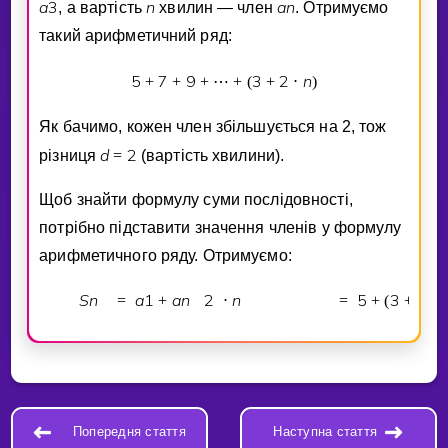
a
3
n
a
n
, а вартiсть
хвилин — член
. Отримуємо
такий арифметичний ряд:
5
7
9
3
2
n
+
+
+
⋯
+
(
+
⋅
)
Як бачимо, кожен член збiльшується на 2, тож
d
2
рiзниця
=
(вартiсть хвилини).
Щоб знайти формулу суми послiдовностi,
потрiбно пiдставити значення членiв у формулу
арифметичного ряду. Отримуємо:
S
n
a
1
a
n
2
n
5
3
2
=
+
⋅
=
+
(
+
⋅
Попередня стаття
Наступна стаття