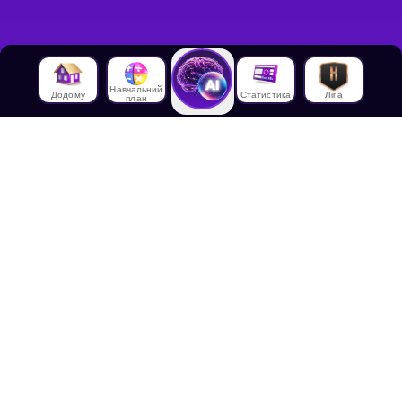
Навчальний
Додому
Статистика
Ліга
план
Про нас
Про House of Math
Співробітники
Працевлаштування в
House of Math
Медіа