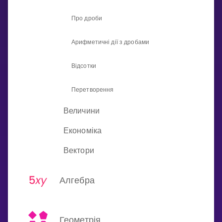
Invite a Friend
Про дроби
НАВЧАЛЬНИЙ ПЛАН
Select curriculum
Арифметичні дії з дробами
Увійти
Відсотки
Перетворення
Величини
Економіка
Вектори
Алгебра
Геометрія