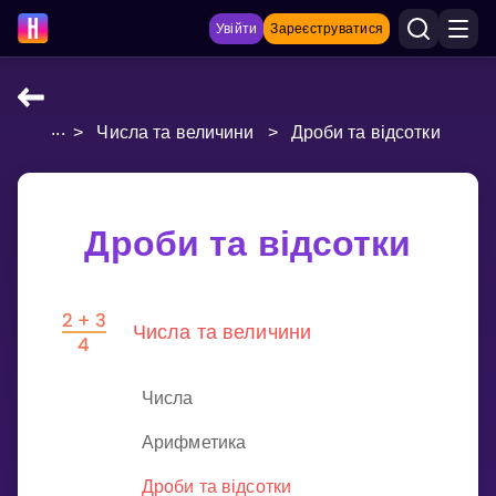
Увійти
Зареєструватися
...
>
Числа та величини
>
Дроби та відсотки
НАВЧАЛЬНІ МАТЕРІАЛИ
Curriculum
Показати більше
Дроби та відсотки
ІГРИ
Числа та величини
Multiplication Master
Джуніор-матем
Числа
Показати більше
Арифметика
Дроби та відсотки