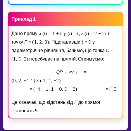
Приклад 1
x
t
1
t
y
t
t
z
t
2
2
t
Дано пряму
(
)
=
+
,
(
)
=
,
(
)
=
−
i
P
1
2
3
t
0
точку
=
(
,
,
)
. Пiдставивши
=
у
Q
параметричне рiвняння, бачимо, що точка
=
1
0
2
(
,
,
)
перебуває на прямiй. Отримуємо:
Q
P
v
→
×
→
=
0
2
1
1
1
1
2
(
,
,
−
)
×
(
,
,
−
)
4
1
1
0
0
2
5
1
2
=
(
−
−
,
−
,
−
)
=
(
−
,
,
−
)
P
Це означає, що вiдстань вiд
до прямої
5
становить
.