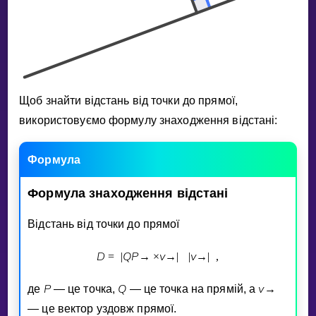
Invite a Friend
НАВЧАЛЬНИЙ ПЛАН
Select curriculum
Увійти
Щоб знайти вiдстань вiд точки до прямої,
використовуємо формулу знаходження вiдстанi:
Формула
Формула
знаходження
вiдстанi
Вiдстань вiд точки до прямої
D
Q
P
v
v
=
|
→
×
→
|
|
→
|
,
P
Q
v
де
— це точка,
— це точка на прямiй, а
→
— це вектор уздовж прямої.